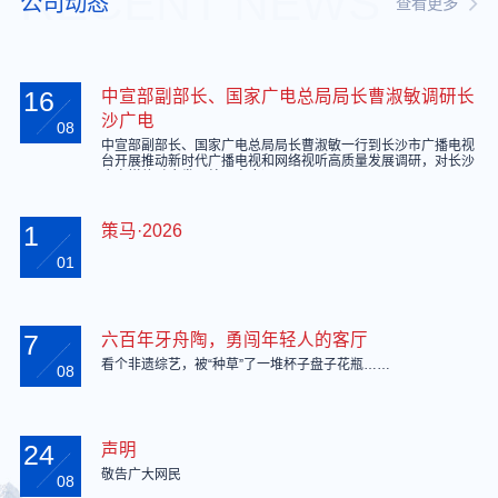
RECENT NEWS
公司动态
查看更多
16
中宣部副部长、国家广电总局局长曹淑敏调研长
沙广电
08
中宣部副部长、国家广电总局局长曹淑敏一行到长沙市广播电视
台开展推动新时代广播电视和网络视听高质量发展调研，对长沙
广电媒体融合发展给予高度评价。
1
策马·2026
01
7
六百年牙舟陶，勇闯年轻人的客厅
看个非遗综艺，被“种草”了一堆杯子盘子花瓶……
08
24
声明
敬告广大网民
08