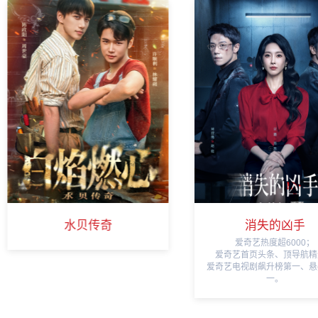
消失的凶手
烽火照归途
爱奇艺热度超6000；
平台热度超4000万，短剧飙
爱奇艺首页头条、顶导航精选；
三；
爱奇艺电视剧飙升榜第一、悬疑榜第
湖南省“微短剧赋能千行百业”
一。
品项目；
入选“2025视听中国马栏山
夜”年度创意故事榜。