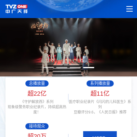
总播放量
系列播放量
超22亿
超11亿
《守护解放西》系列
医疗职业纪录片《闪闪的儿科医生》系
现象级警务职业纪录片，持续超高热
列
度！
豆瓣评分9.6，《人民日报》推荐
接待观众
超20万