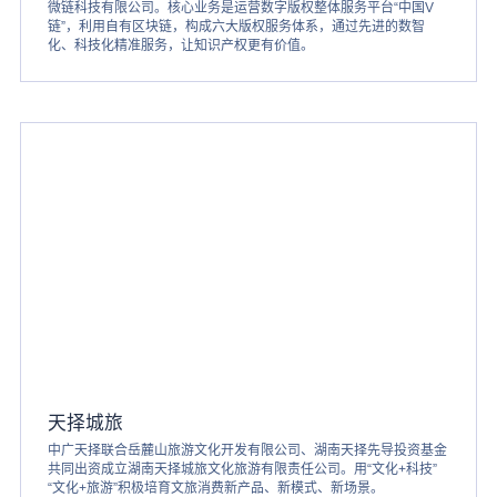
微链科技有限公司。核心业务是运营数字版权整体服务平台“中国V
链”，利用自有区块链，构成六大版权服务体系，通过先进的数智
化、科技化精准服务，让知识产权更有价值。
天择城旅
中广天择联合岳麓山旅游文化开发有限公司、湖南天择先导投资基金
共同出资成立湖南天择城旅文化旅游有限责任公司。用“文化+科技”
“文化+旅游”积极培育文旅消费新产品、新模式、新场景。