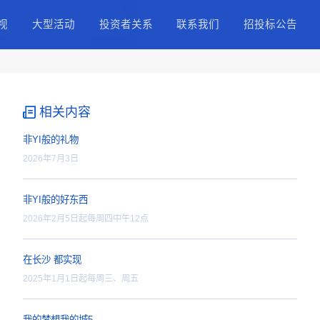
择
正能量IP
精品影视
大型活动
投资
职业纪录片
网络电影
股票
精品大片
精品剧集
公司
4k影视内容
精品微短剧
IR
相关内容
投资者
非YI般的礼物
2026年7月3日
非YI般的好东西
2026年2月5日起每周四中午