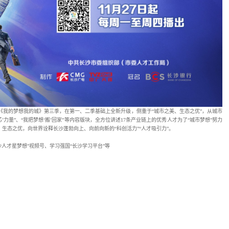
中广天择联合制作
的《我的梦想我的城》第三季，在第一、二季基础上全新升级，
路上”、“人才崛起‘芯’力量”、“我把梦想‘搬’回家”等内容版块，全方位讲述17条
才之特、产业之兴、生态之优，向世界诠释长沙蓬勃向上、向前向新的“科创活力”