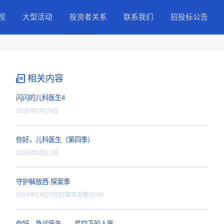
择
正能量IP
精品影视
大型活动
投资
职业纪录片
网络电影
股票
精品大片
精品剧集
公司
4k影视内容
精品微短剧
IR
相关内容
投资者
闪闪的儿科医生4
2026年5月29日
你好，儿科医生（第四季
2026年5月22日