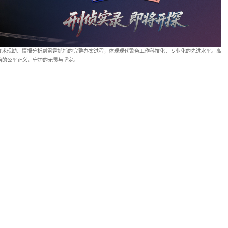
、深入展现长沙刑侦从技术现勘、情报分析到雷霆抓捕的完整办案过程，体现现代警
与精神世界，传递法治的公平正义，守护的无畏与坚定。