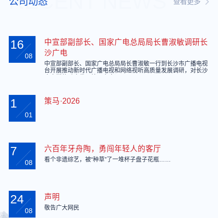
RECENT NEWS
公司动态
查看更多
16
中宣部副部长、国家广电总局局长曹淑敏调研长
沙广电
08
中宣部副部长、国家广电总局局长曹淑敏一行到长沙市广播电视
台开展推动新时代广播电视和网络视听高质量发展调研，对长沙
广电媒体融合发展给予高度评价。
1
策马·2026
01
7
六百年牙舟陶，勇闯年轻人的客厅
看个非遗综艺，被“种草”了一堆杯子盘子花瓶……
08
24
声明
敬告广大网民
08