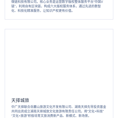
微链科技有限公司。核心业务是运营数字版权整体服务平台“中国V
链”，利用自有区块链，构成六大版权服务体系，通过先进的数智
化、科技化精准服务，让知识产权更有价值。
天择城旅
中广天择联合岳麓山旅游文化开发有限公司、湖南天择先导投资基金
共同出资成立湖南天择城旅文化旅游有限责任公司。用“文化+科技”
“文化+旅游”积极培育文旅消费新产品、新模式、新场景。