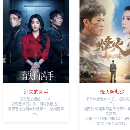
消失的凶手
烽火照归途
爱奇艺热度超6000；
平台热度超4000万，短剧飙
爱奇艺首页头条、顶导航精选；
三；
爱奇艺电视剧飙升榜第一、悬疑榜第
湖南省“微短剧赋能千行百业”
一。
品项目；
入选“2025视听中国马栏山
夜”年度创意故事榜。