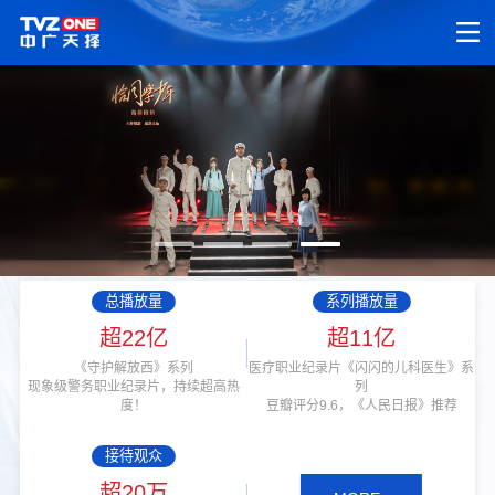
总播放量
系列播放量
超22亿
超11亿
《守护解放西》系列
医疗职业纪录片《闪闪的儿科医生》系
现象级警务职业纪录片，持续超高热
列
度！
豆瓣评分9.6，《人民日报》推荐
接待观众
超20万