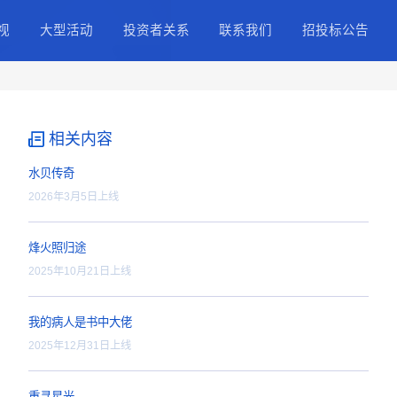
择
正能量IP
精品影视
大型活动
投资
职业纪录片
网络电影
股票
精品大片
精品剧集
公司
4k影视内容
精品微短剧
IR
相关内容
投资者
水贝传奇
2026年3月5日上线
烽火照归途
2025年10月21日上线