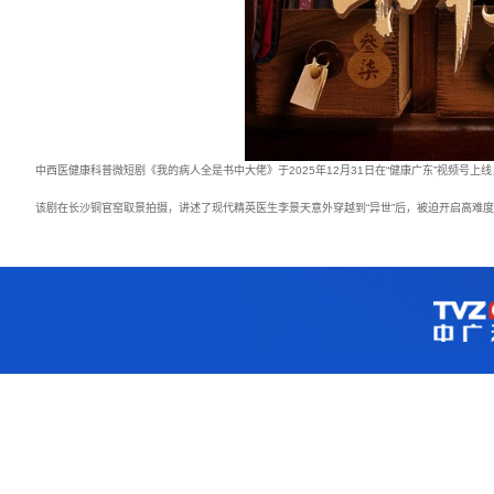
中西医健康科普微短剧《我的病人全是书中大佬》于2025年12月31日在“