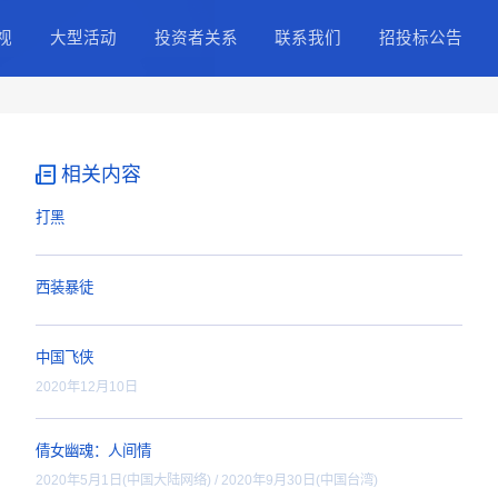
择
正能量IP
精品影视
大型活动
投资
职业纪录片
网络电影
股票
精品大片
精品剧集
公司
4k影视内容
精品微短剧
IR
相关内容
投资者
打黑
西装暴徒
中国飞侠
2020年12月10日