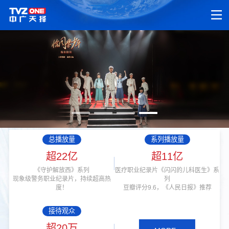
总播放量
系列播放量
超22亿
超11亿
《守护解放西》系列
医疗职业纪录片《闪闪的儿科医生》系
现象级警务职业纪录片，持续超高热
列
度！
豆瓣评分9.6，《人民日报》推荐
接待观众
超20万