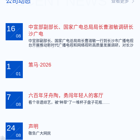
RECENT NEWS
公司动态
查看更多
16
中宣部副部长、国家广电总局局长曹淑敏调研长
沙广电
08
中宣部副部长、国家广电总局局长曹淑敏一行到长沙市广播电视
台开展推动新时代广播电视和网络视听高质量发展调研，对长沙
广电媒体融合发展给予高度评价。
1
策马·2026
01
7
六百年牙舟陶，勇闯年轻人的客厅
看个非遗综艺，被“种草”了一堆杯子盘子花瓶……
08
24
声明
敬告广大网民
08