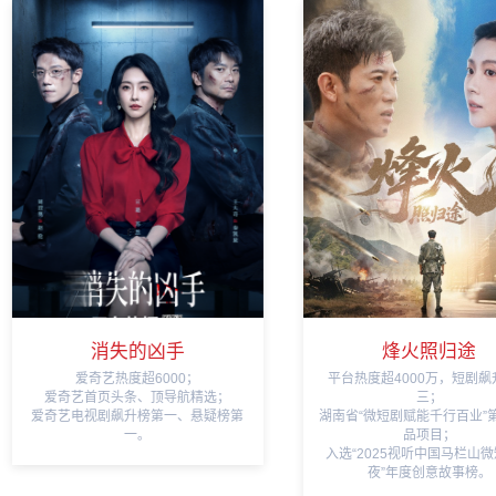
消失的凶手
烽火照归途
爱奇艺热度超6000；
平台热度超4000万，短剧飙
爱奇艺首页头条、顶导航精选；
三；
爱奇艺电视剧飙升榜第一、悬疑榜第
湖南省“微短剧赋能千行百业”
一。
品项目；
入选“2025视听中国马栏山
夜”年度创意故事榜。