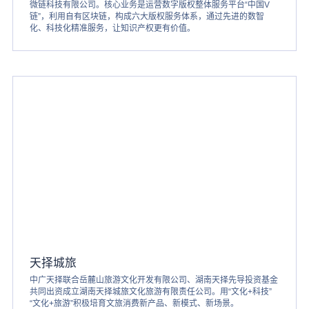
微链科技有限公司。核心业务是运营数字版权整体服务平台“中国V
链”，利用自有区块链，构成六大版权服务体系，通过先进的数智
化、科技化精准服务，让知识产权更有价值。
天择城旅
中广天择联合岳麓山旅游文化开发有限公司、湖南天择先导投资基金
共同出资成立湖南天择城旅文化旅游有限责任公司。用“文化+科技”
“文化+旅游”积极培育文旅消费新产品、新模式、新场景。