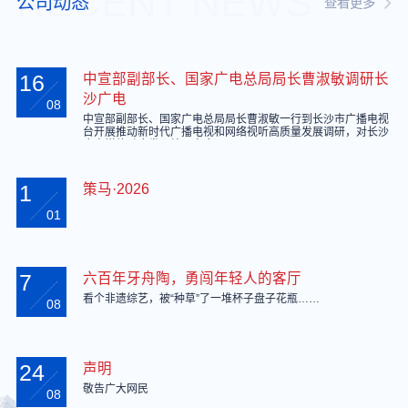
RECENT NEWS
公司动态
查看更多
16
中宣部副部长、国家广电总局局长曹淑敏调研长
沙广电
08
中宣部副部长、国家广电总局局长曹淑敏一行到长沙市广播电视
台开展推动新时代广播电视和网络视听高质量发展调研，对长沙
广电媒体融合发展给予高度评价。
1
策马·2026
01
7
六百年牙舟陶，勇闯年轻人的客厅
看个非遗综艺，被“种草”了一堆杯子盘子花瓶……
08
24
声明
敬告广大网民
08