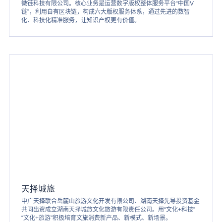
微链科技有限公司。核心业务是运营数字版权整体服务平台“中国V
链”，利用自有区块链，构成六大版权服务体系，通过先进的数智
化、科技化精准服务，让知识产权更有价值。
天择城旅
中广天择联合岳麓山旅游文化开发有限公司、湖南天择先导投资基金
共同出资成立湖南天择城旅文化旅游有限责任公司。用“文化+科技”
“文化+旅游”积极培育文旅消费新产品、新模式、新场景。