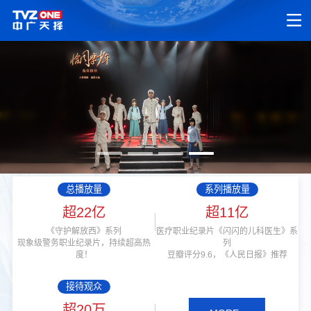
总播放量
系列播放量
超22亿
超11亿
《守护解放西》系列
医疗职业纪录片《闪闪的儿科医生》系
现象级警务职业纪录片，持续超高热
列
度！
豆瓣评分9.6，《人民日报》推荐
接待观众
超20万