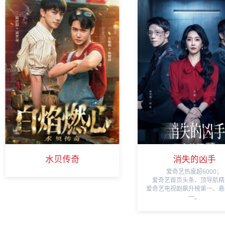
消失的凶手
烽火照归途
爱奇艺热度超6000；
平台热度超4000万，短剧飙
爱奇艺首页头条、顶导航精选；
三；
爱奇艺电视剧飙升榜第一、悬疑榜第
湖南省“微短剧赋能千行百业”
一。
品项目；
入选“2025视听中国马栏山
夜”年度创意故事榜。