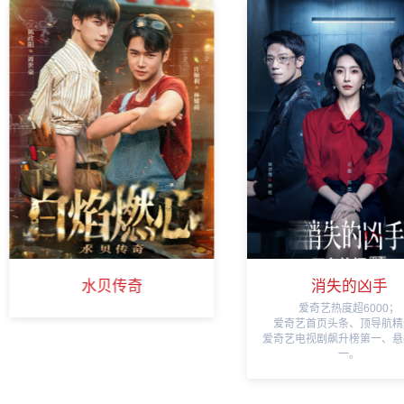
水贝传奇
消失的凶手
爱奇艺热度超6000；
爱奇艺首页头条、顶导航精
爱奇艺电视剧飙升榜第一、悬
一。