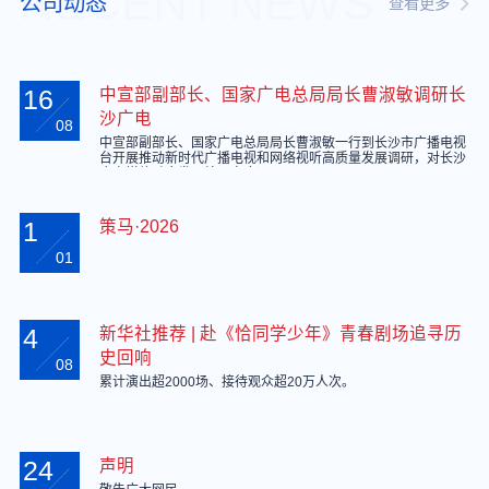
RECENT NEWS
公司动态
查看更多
16
中宣部副部长、国家广电总局局长曹淑敏调研长
沙广电
08
中宣部副部长、国家广电总局局长曹淑敏一行到长沙市广播电视
台开展推动新时代广播电视和网络视听高质量发展调研，对长沙
广电媒体融合发展给予高度评价。
1
策马·2026
01
4
新华社推荐 | 赴《恰同学少年》青春剧场追寻历
史回响
08
累计演出超2000场、接待观众超20万人次。
24
声明