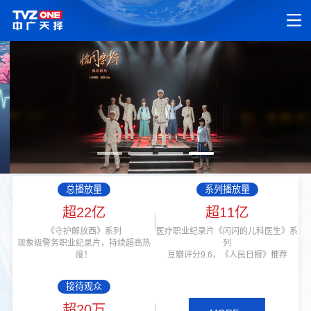
总播放量
系列播放量
超22亿
超11亿
《守护解放西》系列
医疗职业纪录片《闪闪的儿科医生》系
现象级警务职业纪录片，持续超高热
列
度！
豆瓣评分9.6，《人民日报》推荐
接待观众
超20万