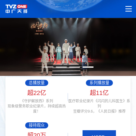
总播放量
系列播放量
超22亿
超11亿
《守护解放西》系列
医疗职业纪录片《闪闪的儿科医生》系
现象级警务职业纪录片，持续超高热
列
度！
豆瓣评分9.6，《人民日报》推荐
接待观众
超20万