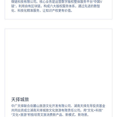
微链科技有限公司。核心业务是运营数字版权整体服务平台“中国V
链”，利用自有区块链，构成六大版权服务体系，通过先进的数智
化、科技化精准服务，让知识产权更有价值。
天择城旅
中广天择联合岳麓山旅游文化开发有限公司、湖南天择先导投资基金
共同出资成立湖南天择城旅文化旅游有限责任公司。用“文化+科技”
“文化+旅游”积极培育文旅消费新产品、新模式、新场景。