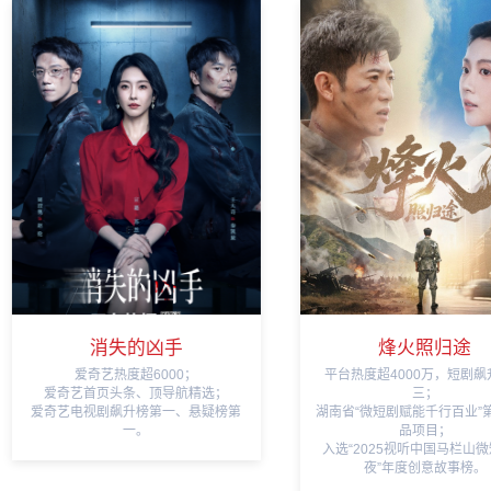
消失的凶手
烽火照归途
爱奇艺热度超6000；
平台热度超4000万，短剧飙
爱奇艺首页头条、顶导航精选；
三；
爱奇艺电视剧飙升榜第一、悬疑榜第
湖南省“微短剧赋能千行百业”
一。
品项目；
入选“2025视听中国马栏山
夜”年度创意故事榜。