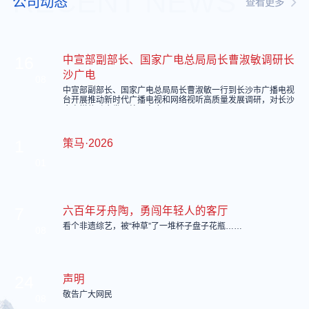
RECENT NEWS
公司动态
查看更多
16
中宣部副部长、国家广电总局局长曹淑敏调研长
沙广电
08
中宣部副部长、国家广电总局局长曹淑敏一行到长沙市广播电视
台开展推动新时代广播电视和网络视听高质量发展调研，对长沙
广电媒体融合发展给予高度评价。
1
策马·2026
01
7
六百年牙舟陶，勇闯年轻人的客厅
看个非遗综艺，被“种草”了一堆杯子盘子花瓶……
08
24
声明
敬告广大网民
08