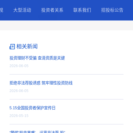
择
正能量IP
精品影视
大型活动
投资
职业纪录片
网络电影
股票
精品大片
精品剧集
公司
4k影视内容
精品微短剧
IR
相关新闻
投资者
投资理财不受骗 查清资
2026-06-05
拒绝非法荐股诱惑 筑牢
2026-06-05