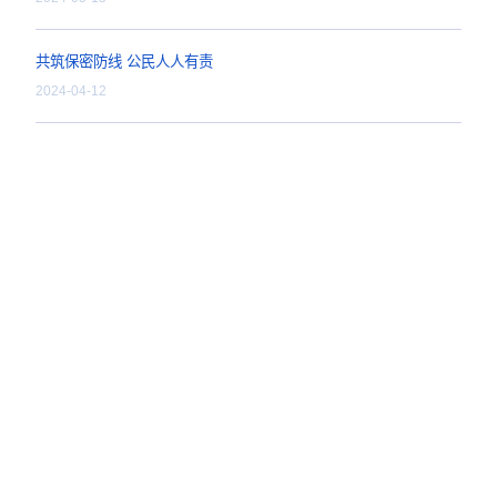
2024-09-14
防非宣传月丨抵制非法证
2024-06-05
心系投资者 携手共行动
2024-05-15
共筑保密防线 公民人人
2024-04-12