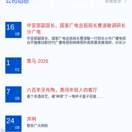
RECENT NEWS
公司动态
查看更多
16
中宣部副部长、国家广电总局局长曹淑敏调研长
沙广电
08
中宣部副部长、国家广电总局局长曹淑敏一行到长沙市广播电视
台开展推动新时代广播电视和网络视听高质量发展调研，对长沙
广电媒体融合发展给予高度评价。
1
策马·2026
01
7
六百年牙舟陶，勇闯年轻人的客厅
看个非遗综艺，被“种草”了一堆杯子盘子花瓶……
08
24
声明
敬告广大网民
08