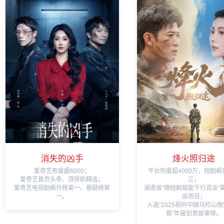
消失的凶手
烽火照归途
爱奇艺热度超6000；
平台热度超4000万，短剧飙
爱奇艺首页头条、顶导航精选；
三；
爱奇艺电视剧飙升榜第一、悬疑榜第
湖南省“微短剧赋能千行百业”
一。
品项目；
入选“2025视听中国马栏山
夜”年度创意故事榜。