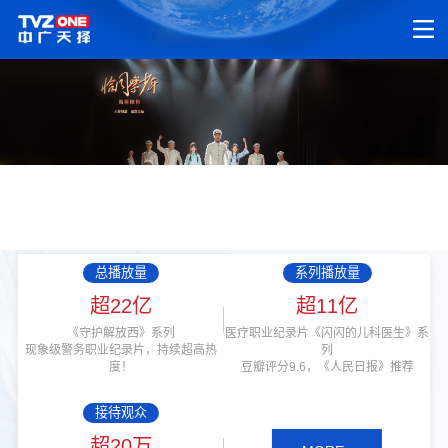
总播放量
系列播放量
超22亿
超11亿
《守护解放西》系列
医疗职业纪录片《闪闪的儿科医生》系
现象级警务职业纪录片，持续超高热
列
度！
豆瓣评分9.6，《人民日报》推荐
接待观众
超20万