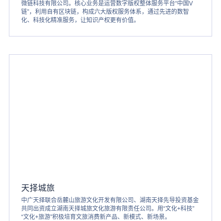
微链科技有限公司。核心业务是运营数字版权整体服务平台“中国V
链”，利用自有区块链，构成六大版权服务体系，通过先进的数智
化、科技化精准服务，让知识产权更有价值。
天择城旅
中广天择联合岳麓山旅游文化开发有限公司、湖南天择先导投资基金
共同出资成立湖南天择城旅文化旅游有限责任公司。用“文化+科技”
“文化+旅游”积极培育文旅消费新产品、新模式、新场景。